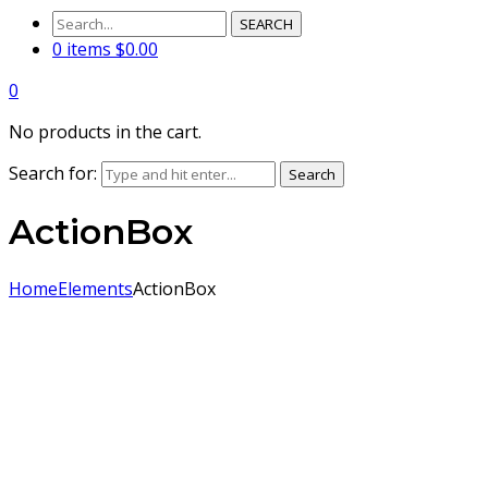
SEARCH
0 items
$
0.00
0
No products in the cart.
Search for:
Search
ActionBox
Home
Elements
ActionBox
Welcome to
Fundrize WordPress
Theme